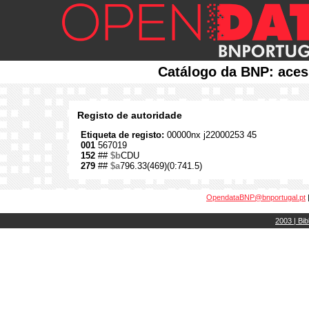
Catálogo da BNP: aces
Registo de autoridade
Etiqueta de registo:
00000nx j22000253 45
001
567019
152
##
$b
CDU
279
##
$a
796.33(469)(0:741.5)
OpendataBNP@bnportugal.pt
2003 | Bib