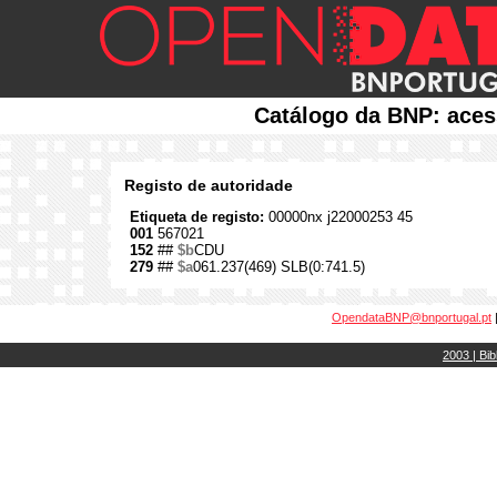
Catálogo da BNP: aces
Registo de autoridade
Etiqueta de registo:
00000nx j22000253 45
001
567021
152
##
$b
CDU
279
##
$a
061.237(469) SLB(0:741.5)
OpendataBNP@bnportugal.pt
2003 | Bib