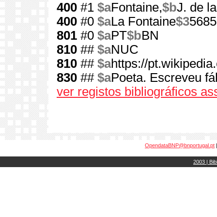
400
#1
$a
Fontaine,
$b
J. de la
400
#0
$a
La Fontaine
$3
5685
801
#0
$a
PT
$b
BN
810
##
$a
NUC
810
##
$a
https://pt.wikipedi
830
##
$a
Poeta. Escreveu fá
ver registos bibliográficos a
OpendataBNP@bnportugal.pt
2003 | Bib