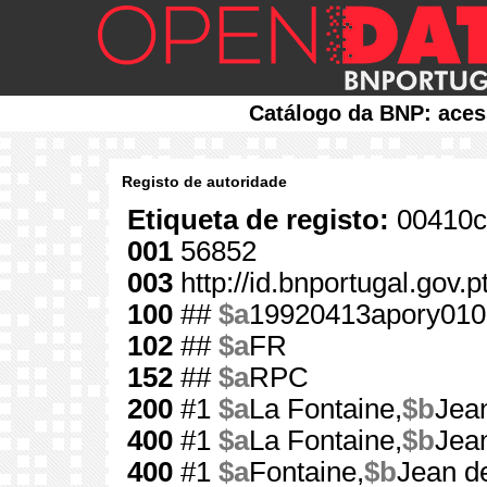
Catálogo da BNP: aces
Registo de autoridade
Etiqueta de registo:
00410c
001
56852
003
http://id.bnportugal.gov.
100
##
$a
19920413apory010
102
##
$a
FR
152
##
$a
RPC
200
#1
$a
La Fontaine,
$b
Jea
400
#1
$a
La Fontaine,
$b
Jea
400
#1
$a
Fontaine,
$b
Jean de