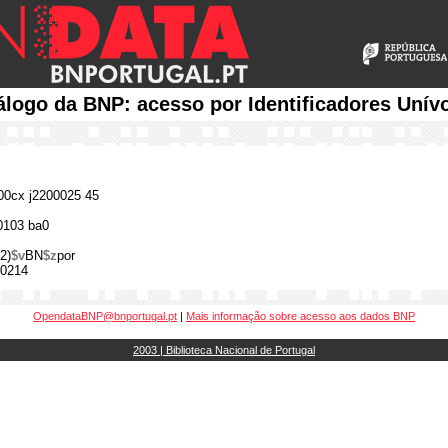
álogo da BNP: acesso por Identificadores Unív
0cx j2200025 45
0103 ba0
2)
$v
BN
$z
por
0214
OpendataBNP@bnportugal.pt
|
Mais informação sobre acesso aos dados BNP
2003 | Biblioteca Nacional de Portugal