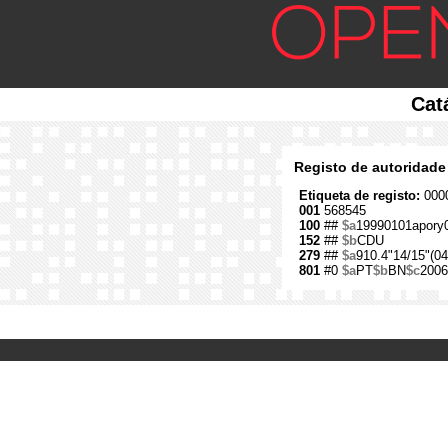
Cat
Registo de autoridade
Etiqueta de registo:
0000
001
568545
100
##
$a
19990101apory
152
##
$b
CDU
279
##
$a
910.4"14/15"(04
801
#0
$a
PT
$b
BN
$c
2006