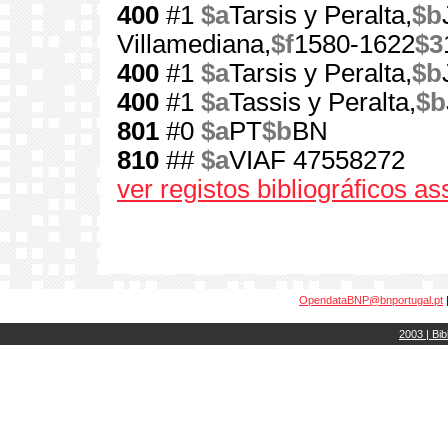
400
#1
$a
Tarsis y Peralta,
$b
Villamediana,
$f
1580-1622
$3
400
#1
$a
Tarsis y Peralta,
$b
400
#1
$a
Tassis y Peralta,
$b
801
#0
$a
PT
$b
BN
810
##
$a
VIAF 47558272
ver registos bibliográficos a
OpendataBNP@bnportugal.pt
2003 | Bib