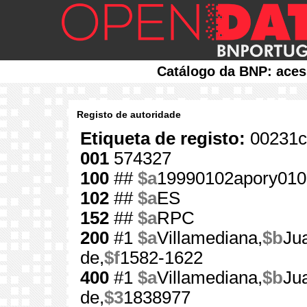
Catálogo da BNP: aces
Registo de autoridade
Etiqueta de registo:
00231c
001
574327
100
##
$a
19990102apory010
102
##
$a
ES
152
##
$a
RPC
200
#1
$a
Villamediana,
$b
Jua
de,
$f
1582-1622
400
#1
$a
Villamediana,
$b
Ju
de,
$3
1838977