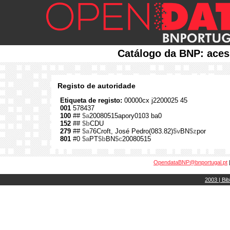
Catálogo da BNP: aces
Registo de autoridade
Etiqueta de registo:
00000cx j2200025 45
001
578437
100
##
$a
20080515apory0103 ba0
152
##
$b
CDU
279
##
$a
76Croft, José Pedro(083.82)
$v
BN
$z
por
801
#0
$a
PT
$b
BN
$c
20080515
OpendataBNP@bnportugal.pt
2003 | Bib