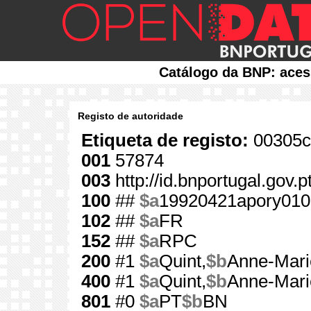
Catálogo da BNP: aces
Registo de autoridade
Etiqueta de registo:
00305c
001
57874
003
http://id.bnportugal.gov.
100
##
$a
19920421apory010
102
##
$a
FR
152
##
$a
RPC
200
#1
$a
Quint,
$b
Anne-Mari
400
#1
$a
Quint,
$b
Anne-Mari
801
#0
$a
PT
$b
BN