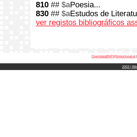
810
##
$a
Poesia...
830
##
$a
Estudos de Literatu
ver registos bibliográficos a
OpendataBNP@bnportugal.pt
2003 | Bib