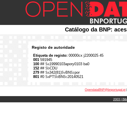
Catálogo da BNP: aces
Registo de autoridade
Etiqueta de registo:
00000cx j2200025 45
001
591945
100
##
$a
19990103apory0103 ba0
152
##
$b
CDU
279
##
$a
342(81)
$v
BN
$z
por
801
#0
$a
PT
$b
BN
$c
20140521
OpendataBNP@bnportugal.pt
2003 | Bib