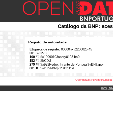
Catálogo da BNP: aces
Registo de autoridade
Etiqueta de registo:
00000nx j2200025 45
001
592273
100
##
$a
19990103apory0103 ba0
152
##
$b
CDU
279
##
$a
929Pedro, Infante de Portugal
$v
BN
$z
por
801
#0
$a
PT
$b
BN
$c
20131119
OpendataBNP@bnportugal.pt
2003 | Bib