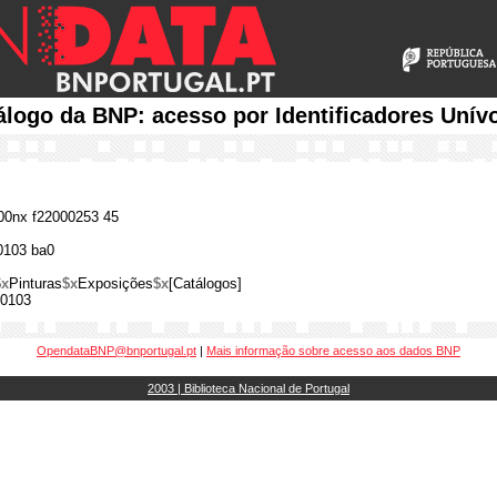
álogo da BNP: acesso por Identificadores Unív
0nx f22000253 45
0103 ba0
$x
Pinturas
$x
Exposições
$x
[Catálogos]
0103
OpendataBNP@bnportugal.pt
|
Mais informação sobre acesso aos dados BNP
2003 | Biblioteca Nacional de Portugal