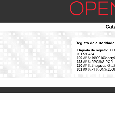
Cat
Registo de autoridade
Etiqueta de registo:
0000
001
595734
100
##
$a
19990103apory
152
##
$a
RPC
$b
SIPOR
230
##
$a
Bhagavad Gita
801
#0
$a
PT
$b
BN
$c
2008