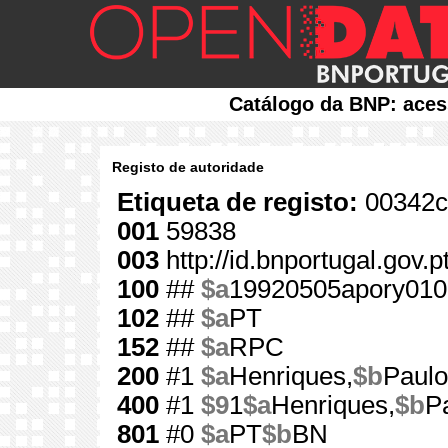
Catálogo da BNP: aces
Registo de autoridade
Etiqueta de registo:
00342c
001
59838
003
http://id.bnportugal.gov.
100
##
$a
19920505apory010
102
##
$a
PT
152
##
$a
RPC
200
#1
$a
Henriques,
$b
Paulo
400
#1
$9
1
$a
Henriques,
$b
P
801
#0
$a
PT
$b
BN