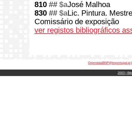
810
##
$a
José Malhoa
830
##
$a
Lic. Pintura. Mestre
Comissário de exposição
ver registos bibliográficos a
OpendataBNP@bnportugal.pt
2003 | Bib