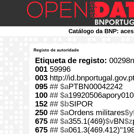
Catálogo da BNP: aces
Registo de autoridade
Etiqueta de registo:
00298n
001
59996
003
http://id.bnportugal.gov.
095
##
$a
PTBN00042242
100
##
$a
19920506apory010
152
##
$b
SIPOR
250
##
$a
Ordens militares
$y
675
##
$a
355.1(469)
$v
BN
$z
675
##
$a
061.3(469.412)"19