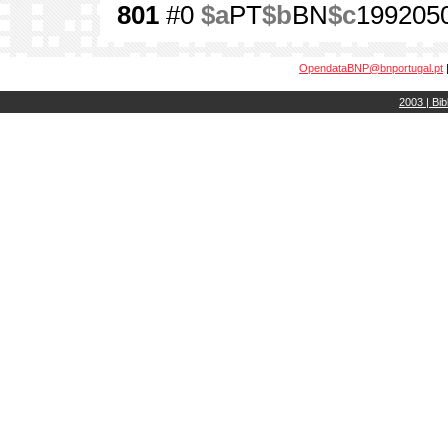
801
#0
$a
PT
$b
BN
$c
199205
OpendataBNP@bnportugal.pt
2003 | Bib