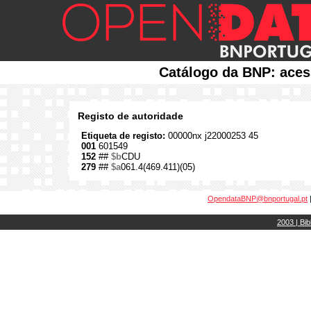
Catálogo da BNP: aces
Registo de autoridade
Etiqueta de registo:
00000nx j22000253 45
001
601549
152
##
$b
CDU
279
##
$a
061.4(469.411)(05)
OpendataBNP@bnportugal.pt
2003 | Bib