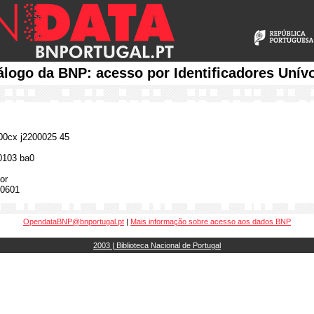
álogo da BNP: acesso por Identificadores Unív
0cx j2200025 45
0103 ba0
or
0601
OpendataBNP@bnportugal.pt
|
Mais informação sobre acesso aos dados BNP
2003 | Biblioteca Nacional de Portugal