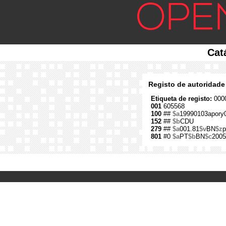
Cat
Registo de autoridade
Etiqueta de registo:
0000
001
605568
100
##
$a
19990103apory
152
##
$b
CDU
279
##
$a
001.81
$v
BN
$z
p
801
#0
$a
PT
$b
BN
$c
2005