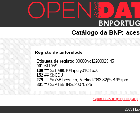
Catálogo da BNP: aces
Registo de autoridade
Etiqueta de registo:
00000nx j2200025 45
001
611059
100
##
$a
19990104apory0103 ba0
152
##
$b
CDU
279
##
$a
75Biberstein, Michael(083.82)
$v
BN
$z
por
801
#0
$a
PT
$b
BN
$c
20070726
OpendataBNP@bnportugal.pt
2003 | Bib