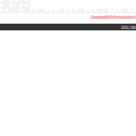
OpendataBNP@bnportugal.pt
2003 | Bib