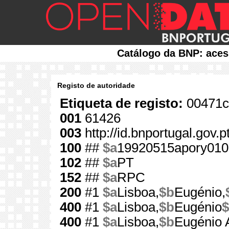
Catálogo da BNP: aces
Registo de autoridade
Etiqueta de registo:
00471c
001
61426
003
http://id.bnportugal.gov.
100
##
$a
19920515apory010
102
##
$a
PT
152
##
$a
RPC
200
#1
$a
Lisboa,
$b
Eugénio,
400
#1
$a
Lisboa,
$b
Eugénio
$
400
#1
$a
Lisboa,
$b
Eugénio 