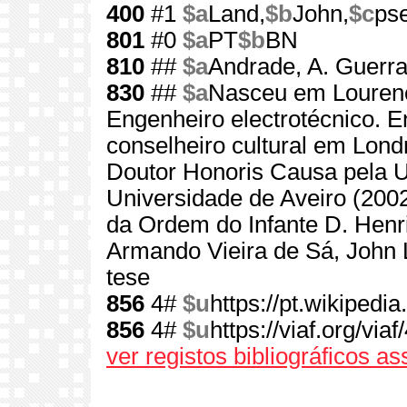
400
#1
$a
Land,
$b
John,
$c
ps
801
#0
$a
PT
$b
BN
810
##
$a
Andrade, A. Guerra
830
##
$a
Nasceu em Louren
Engenheiro electrotécnico. En
conselheiro cultural em Londr
Doutor Honoris Causa pela U
Universidade de Aveiro (2002)
da Ordem do Infante D. Hen
Armando Vieira de Sá, John 
tese
856
4#
$u
https://pt.wikiped
856
4#
$u
https://viaf.org/via
ver registos bibliográficos a