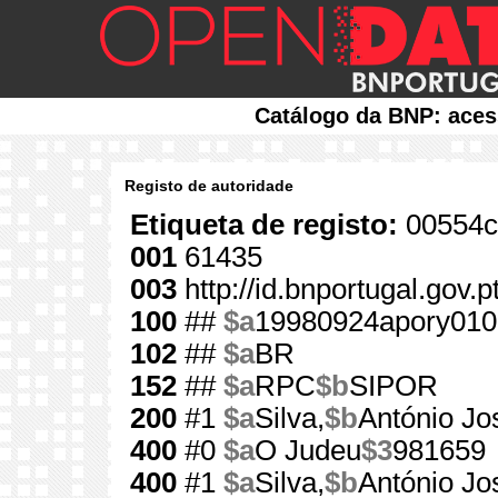
Catálogo da BNP: aces
Registo de autoridade
Etiqueta de registo:
00554c
001
61435
003
http://id.bnportugal.gov.
100
##
$a
19980924apory010
102
##
$a
BR
152
##
$a
RPC
$b
SIPOR
200
#1
$a
Silva,
$b
António Jo
400
#0
$a
O Judeu
$3
981659
400
#1
$a
Silva,
$b
António Jo