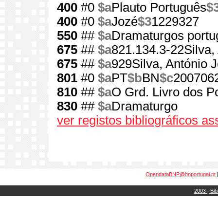
400
#0
$a
Plauto Português
$
400
#0
$a
Jozé
$3
1229327
550
##
$a
Dramaturgos portu
675
##
$a
821.134.3-22Silva,
675
##
$a
929Silva, António 
801
#0
$a
PT
$b
BN
$c
200706
810
##
$a
O Grd. Livro dos Po
830
##
$a
Dramaturgo
ver registos bibliográficos a
OpendataBNP@bnportugal.pt
2003 | Bib