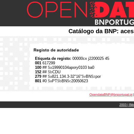
Catálogo da BNP: aces
Registo de autoridade
Etiqueta de registo:
00000cx j2200025 45
001
617299
100
##
$a
19990104apory0103 ba0
152
##
$b
CDU
279
##
$a
821.134.3-32"16"
$v
BN
$z
por
801
#0
$a
PT
$b
BN
$c
20050623
OpendataBNP@bnportugal.pt
2003 | Bib