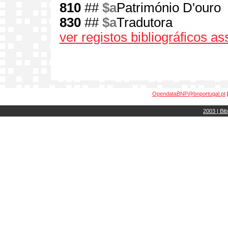
810
##
$a
Património D'ouro
830
##
$a
Tradutora
ver registos bibliográficos a
OpendataBNP@bnportugal.pt
2003 | Bib