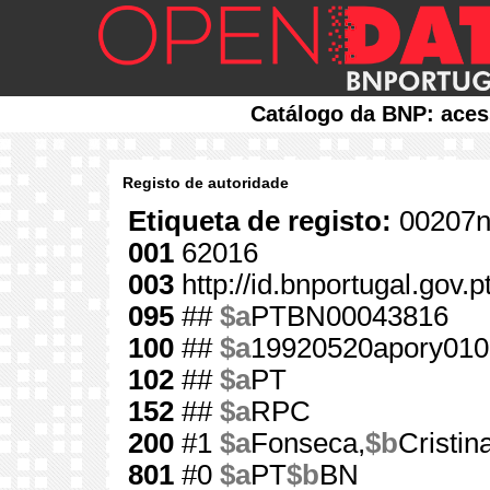
Catálogo da BNP: aces
Registo de autoridade
Etiqueta de registo:
00207n
001
62016
003
http://id.bnportugal.gov.
095
##
$a
PTBN00043816
100
##
$a
19920520apory010
102
##
$a
PT
152
##
$a
RPC
200
#1
$a
Fonseca,
$b
Cristin
801
#0
$a
PT
$b
BN