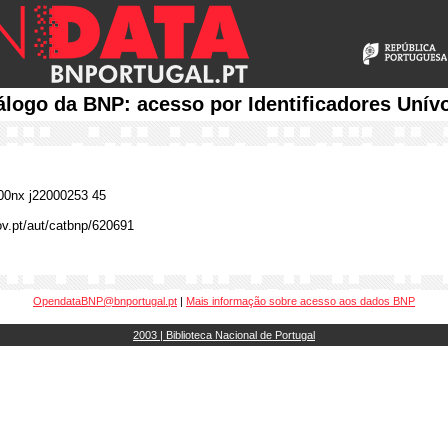
álogo da BNP: acesso por Identificadores Unív
0nx j22000253 45
gov.pt/aut/catbnp/620691
OpendataBNP@bnportugal.pt
|
Mais informação sobre acesso aos dados BNP
2003 | Biblioteca Nacional de Portugal