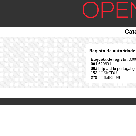
Cat
Registo de autoridade
Etiqueta de registo:
0000
001
620691
003
http://id.bnportugal.
152
##
$b
CDU
279
##
$a
908.99