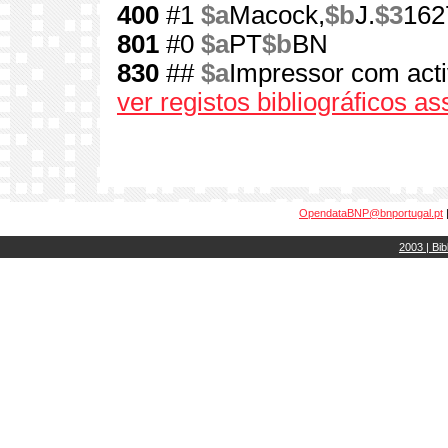
400
#1
$a
Macock,
$b
J.
$3
162
801
#0
$a
PT
$b
BN
830
##
$a
Impressor com act
ver registos bibliográficos a
OpendataBNP@bnportugal.pt
2003 | Bib