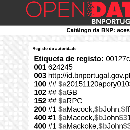
Catálogo da BNP: aces
Registo de autoridade
Etiqueta de registo:
00127c
001
624245
003
http://id.bnportugal.gov.
100
##
$a
20151120apory010
102
##
$a
GB
152
##
$a
RPC
200
#1
$a
Macock,
$b
John,
$f
400
#1
$a
Macock,
$b
John
$3
400
#1
$a
Mackoke,
$b
John
$