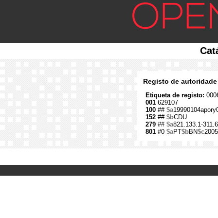
Cat
Registo de autoridade
Etiqueta de registo:
0006
001
629107
100
##
$a
19990104apory
152
##
$b
CDU
279
##
$a
821.133.1-311.6
801
#0
$a
PT
$b
BN
$c
2005