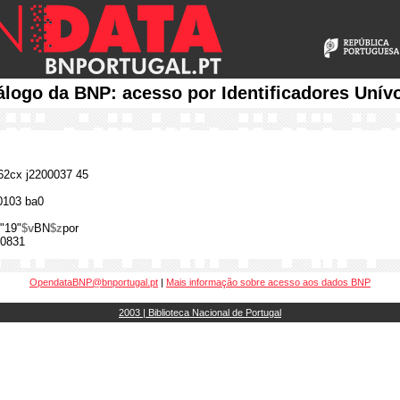
álogo da BNP: acesso por Identificadores Unív
2cx j2200037 45
0103 ba0
"19"
$v
BN
$z
por
0831
OpendataBNP@bnportugal.pt
|
Mais informação sobre acesso aos dados BNP
2003 | Biblioteca Nacional de Portugal