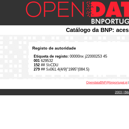
Catálogo da BNP: aces
Registo de autoridade
Etiqueta de registo:
00000nx j22000253 45
001
629532
152
##
$b
CDU
279
##
$a
061.4(4/9)"1995"(084.5)
OpendataBNP@bnportugal.pt
2003 | Bib