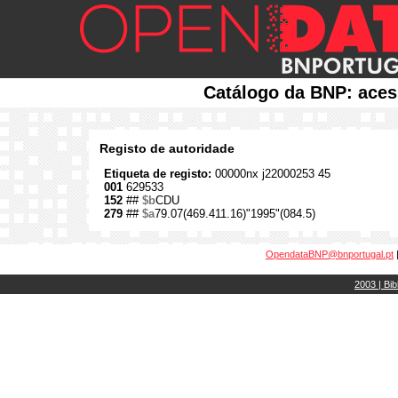
Catálogo da BNP: aces
Registo de autoridade
Etiqueta de registo:
00000nx j22000253 45
001
629533
152
##
$b
CDU
279
##
$a
79.07(469.411.16)"1995"(084.5)
OpendataBNP@bnportugal.pt
2003 | Bib