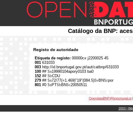
Catálogo da BNP: aces
Registo de autoridade
Etiqueta de registo:
00000cx j2200025 45
001
631033
003
http://id.bnportugal.gov.pt/aut/catbnp/631033
100
##
$a
19990104apory0103 ba0
152
##
$b
CDU
279
##
$a
72/77(=1.469)"19"(084.5)
$v
BN
$z
por
801
#0
$a
PT
$b
BN
$c
20050511
OpendataBNP@bnportugal.pt
2003 | Bib