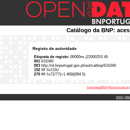
Catálogo da BNP: aces
Registo de autoridade
Etiqueta de registo:
00000nx j22000253 45
001
631040
003
http://id.bnportugal.gov.pt/aut/catbnp/631040
152
##
$b
CDU
279
##
$a
72/77(=1.469)(084.5)
OpendataBNP@bnportugal.pt
2003 | Bib