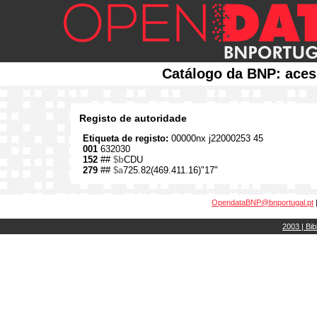
Catálogo da BNP: aces
Registo de autoridade
Etiqueta de registo:
00000nx j22000253 45
001
632030
152
##
$b
CDU
279
##
$a
725.82(469.411.16)"17"
OpendataBNP@bnportugal.pt
2003 | Bib