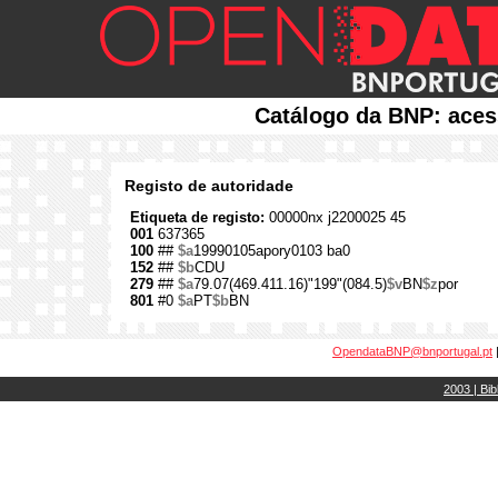
Catálogo da BNP: aces
Registo de autoridade
Etiqueta de registo:
00000nx j2200025 45
001
637365
100
##
$a
19990105apory0103 ba0
152
##
$b
CDU
279
##
$a
79.07(469.411.16)"199"(084.5)
$v
BN
$z
por
801
#0
$a
PT
$b
BN
OpendataBNP@bnportugal.pt
2003 | Bib