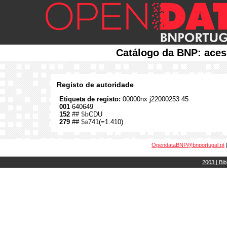
Catálogo da BNP: aces
Registo de autoridade
Etiqueta de registo:
00000nx j22000253 45
001
640649
152
##
$b
CDU
279
##
$a
741(=1.410)
OpendataBNP@bnportugal.pt
2003 | Bib