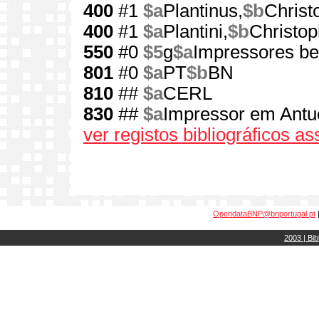
400
#1
$a
Plantinus,
$b
Christ
400
#1
$a
Plantini,
$b
Christop
550
#0
$5
g
$a
Impressores be
801
#0
$a
PT
$b
BN
810
##
$a
CERL
830
##
$a
Impressor em Antu
ver registos bibliográficos a
OpendataBNP@bnportugal.pt
2003 | Bib