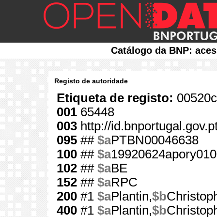
Catálogo da BNP: aces
Registo de autoridade
Etiqueta de registo:
00520c
001
65448
003
http://id.bnportugal.gov.
095
##
$a
PTBN00046638
100
##
$a
19920624apory010
102
##
$a
BE
152
##
$a
RPC
200
#1
$a
Plantin,
$b
Christop
400
#1
$a
Plantin,
$b
Christop