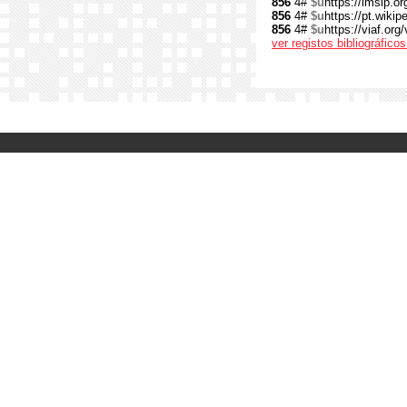
856
4#
$u
https://imslp.or
856
4#
$u
https://pt.wikip
856
4#
$u
https://viaf.org
ver registos bibliográfic