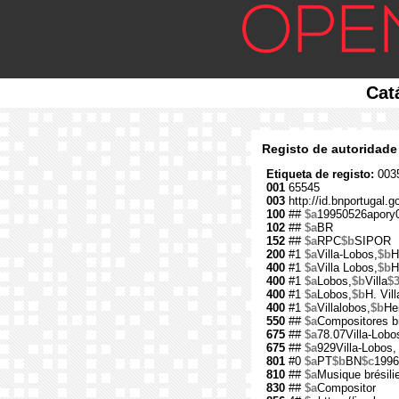
Cat
Registo de autoridade
Etiqueta de registo:
0035
001
65545
003
http://id.bnportugal.g
100
##
$a
19950526apory
102
##
$a
BR
152
##
$a
RPC
$b
SIPOR
200
#1
$a
Villa-Lobos,
$b
H
400
#1
$a
Villa Lobos,
$b
H
400
#1
$a
Lobos,
$b
Villa
$
400
#1
$a
Lobos,
$b
H. Vill
400
#1
$a
Villalobos,
$b
Hei
550
##
$a
Compositores br
675
##
$a
78.07Villa-Lobos
675
##
$a
929Villa-Lobos,
801
#0
$a
PT
$b
BN
$c
1996
810
##
$a
Musique brésili
830
##
$a
Compositor