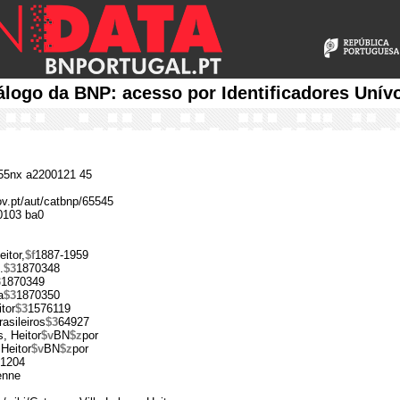
álogo da BNP: acesso por Identificadores Unív
5nx a2200121 45
ov.pt/aut/catbnp/65545
0103 ba0
eitor,
$f
1887-1959
.
$3
1870348
3
1870349
a
$3
1870350
tor
$3
1576119
asileiros
$3
64927
, Heitor
$v
BN
$z
por
 Heitor
$v
BN
$z
por
1204
enne