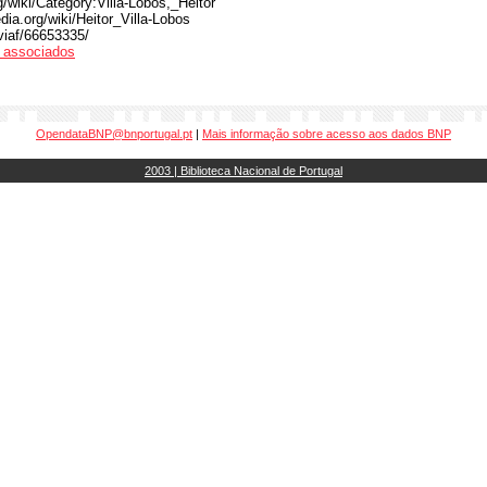
g/wiki/Category:Villa-Lobos,_Heitor
edia.org/wiki/Heitor_Villa-Lobos
/viaf/66653335/
os associados
OpendataBNP@bnportugal.pt
|
Mais informação sobre acesso aos dados BNP
2003 | Biblioteca Nacional de Portugal