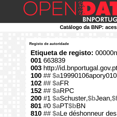
Catálogo da BNP: aces
Registo de autoridade
Etiqueta de registo:
00000n
001
663839
003
http://id.bnportugal.gov.
100
##
$a
19990106apory010
102
##
$a
FR
152
##
$a
RPC
200
#1
$a
Schuster,
$b
Jean,
$
801
#0
$a
PT
$b
BN
810
##
$a
Le déshonneur des