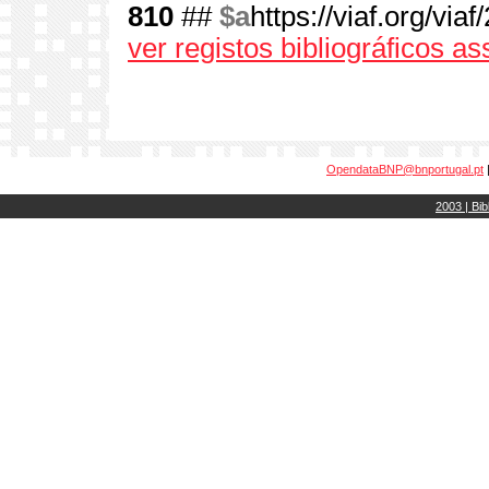
810
##
$a
https://viaf.org/vi
ver registos bibliográficos a
OpendataBNP@bnportugal.pt
2003 | Bib