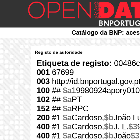
Catálogo da BNP: aces
Registo de autoridade
Etiqueta de registo:
00486c
001
67699
003
http://id.bnportugal.gov.
100
##
$a
19980924apory010
102
##
$a
PT
152
##
$a
RPC
200
#1
$a
Cardoso,
$b
João Lu
400
#1
$a
Cardoso,
$b
J. L.
$3
400
#1
$a
Cardoso,
$b
João
$3