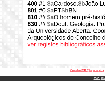
400
#1
$a
Cardoso,
$b
João L
801
#0
$a
PT
$b
BN
810
##
$a
O homem pré-histó
830
##
$a
Dout. Geologia. Pr
da Universidade Aberta. Coo
Arqueológicos do Concelho d
ver registos bibliográficos a
OpendataBNP@bnportugal.pt
2003 | Bib