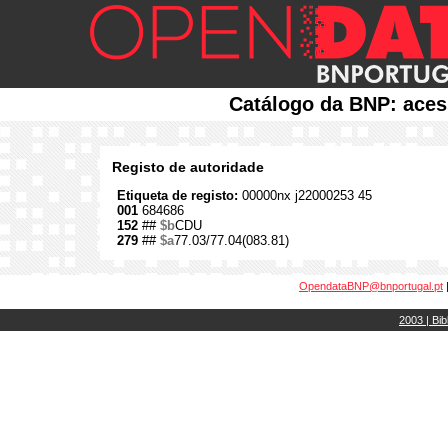
Catálogo da BNP: aces
Registo de autoridade
Etiqueta de registo:
00000nx j22000253 45
001
684686
152
##
$b
CDU
279
##
$a
77.03/77.04(083.81)
OpendataBNP@bnportugal.pt
2003 | Bib