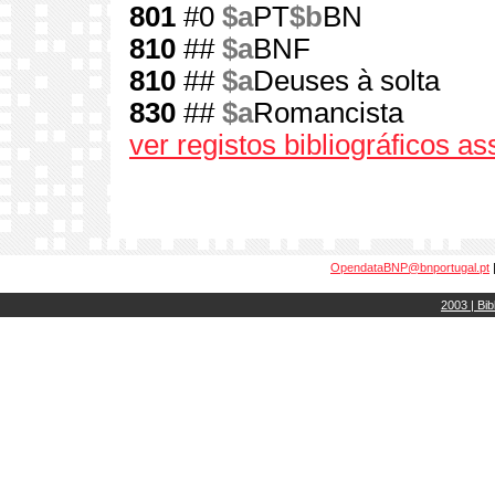
801
#0
$a
PT
$b
BN
810
##
$a
BNF
810
##
$a
Deuses à solta
830
##
$a
Romancista
ver registos bibliográficos a
OpendataBNP@bnportugal.pt
2003 | Bib