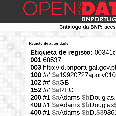
Catálogo da BNP: aces
Registo de autoridade
Etiqueta de registo:
00341c
001
68537
003
http://id.bnportugal.gov.
100
##
$a
19920727apory010
102
##
$a
GB
152
##
$a
RPC
200
#1
$a
Adams,
$b
Douglas,
400
#1
$a
Adams,
$b
Douglas
400
#1
$a
Adams,
$b
D.
$3
936