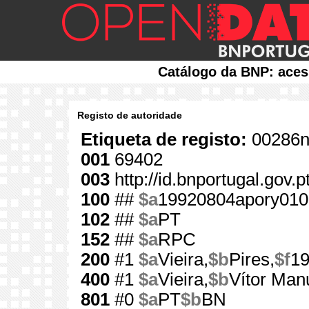
Catálogo da BNP: aces
Registo de autoridade
Etiqueta de registo:
00286n
001
69402
003
http://id.bnportugal.gov.
100
##
$a
19920804apory010
102
##
$a
PT
152
##
$a
RPC
200
#1
$a
Vieira,
$b
Pires,
$f
19
400
#1
$a
Vieira,
$b
Vítor Man
801
#0
$a
PT
$b
BN