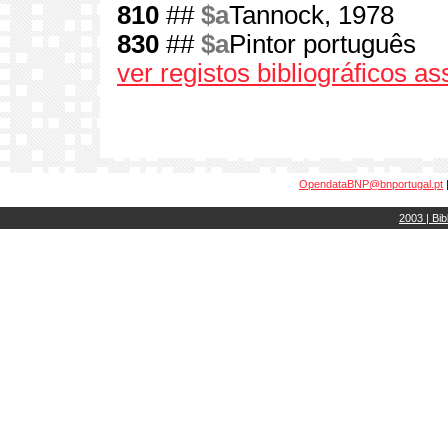
810
##
$a
Tannock, 1978
830
##
$a
Pintor português
ver registos bibliográficos a
OpendataBNP@bnportugal.pt
2003 | Bib