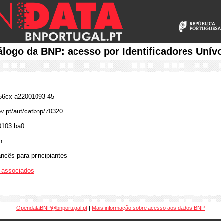
álogo da BNP: acesso por Identificadores Unív
6cx a22001093 45
ov.pt/aut/catbnp/70320
0103 ba0
n
ancês para principiantes
os associados
OpendataBNP@bnportugal.pt
|
Mais informação sobre acesso aos dados BNP