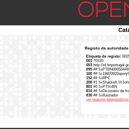
Cat
Registo de autoridade
Etiqueta de registo:
0025
001
70320
003
http://id.bnportugal.g
095
##
$a
PTBN00050449
100
##
$a
19920820apory
152
##
$a
RPC
200
#1
$a
Shackell,
$b
Joh
801
#0
$a
PT
$b
BN
810
##
$a
Dicionário de fr
830
##
$a
Ilustrador
ver registos bibliográfic