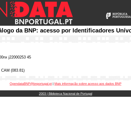
álogo da BNP: acesso por Identificadores Unív
0nx j22000253 45
) CAM (083.81)
OpendataBNP@bnportugal.pt
|
Mais informação sobre acesso aos dados BNP
2003 | Biblioteca Nacional de Portugal