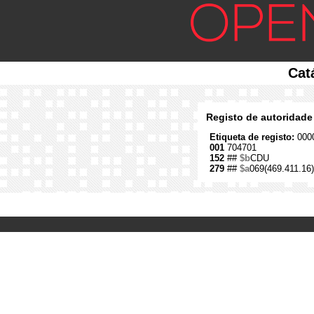
Cat
Registo de autoridade
Etiqueta de registo:
0000
001
704701
152
##
$b
CDU
279
##
$a
069(469.411.16