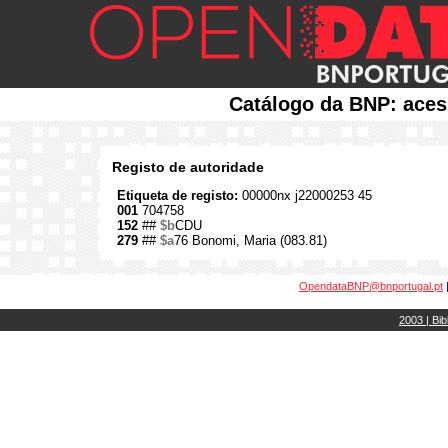
Catálogo da BNP: aces
Registo de autoridade
Etiqueta de registo:
00000nx j22000253 45
001
704758
152
##
$b
CDU
279
##
$a
76 Bonomi, Maria (083.81)
OpendataBNP@bnportugal.pt
2003 | Bib