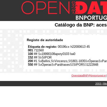
Catálogo da BNP: aces
Registo de autoridade
Etiqueta de registo:
00196cx h22000613 45
001
711560
100
##
$a
19990108apory0103 ba0
152
##
$b
SIPOR
200
#1
$a
Bellini,
$b
Vincenzo,
$f
1801-1835
$x
Óperas
$x
Par
550
##
$a
Óperas
$x
Paráfrases
$2
SIPOR
$3
1222848
OpendataBNP@bnportugal.pt
2003 | Bib