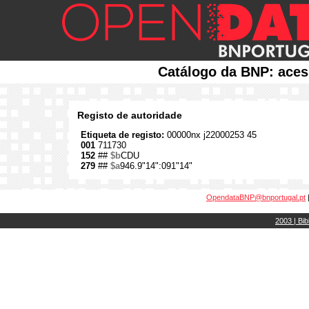
Catálogo da BNP: aces
Registo de autoridade
Etiqueta de registo:
00000nx j22000253 45
001
711730
152
##
$b
CDU
279
##
$a
946.9"14":091"14"
OpendataBNP@bnportugal.pt
2003 | Bib