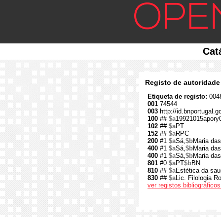
Cat
Registo de autoridade
Etiqueta de registo:
0048
001
74544
003
http://id.bnportugal.g
100
##
$a
19921015apory
102
##
$a
PT
152
##
$a
RPC
200
#1
$a
Sá,
$b
Maria das
400
#1
$a
Sá,
$b
Maria das
400
#1
$a
Sá,
$b
Maria da
801
#0
$a
PT
$b
BN
810
##
$a
Estética da sa
830
##
$a
Lic. Filologia 
ver registos bibliográfic