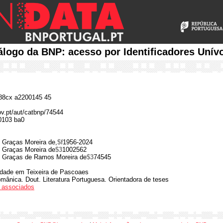
álogo da BNP: acesso por Identificadores Unív
8cx a2200145 45
ov.pt/aut/catbnp/74544
0103 ba0
 Graças Moreira de,
$f
1956-2024
 Graças Moreira de
$3
1002562
s Graças de Ramos Moreira de
$3
74545
udade em Teixeira de Pascoaes
Românica. Dout. Literatura Portuguesa. Orientadora de teses
os associados