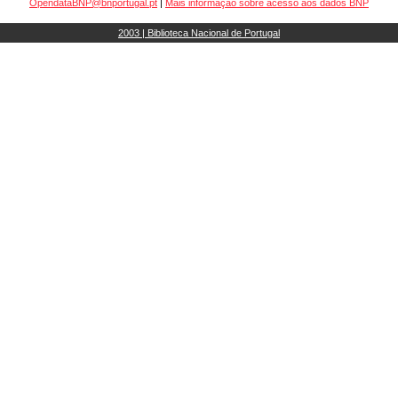
OpendataBNP@bnportugal.pt
|
Mais informação sobre acesso aos dados BNP
2003 | Biblioteca Nacional de Portugal