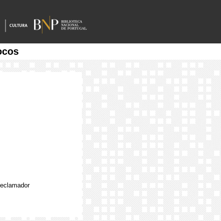
ocos
Declamador