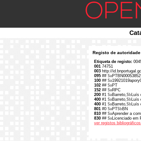
Cat
Registo de autoridade
Etiqueta de registo:
0045
001
74751
003
http://id.bnportugal.g
095
##
$a
PTBN00053852
100
##
$a
19921019apory
102
##
$a
PT
152
##
$a
RPC
200
#1
$a
Barreto,
$b
Luís 
400
#1
$a
Barreto,
$b
Luís
400
#1
$a
Barreto,
$b
Luís
801
#0
$a
PT
$b
BN
810
##
$a
Aprender a come
830
##
$a
Licenciado em F
ver registos bibliográfic