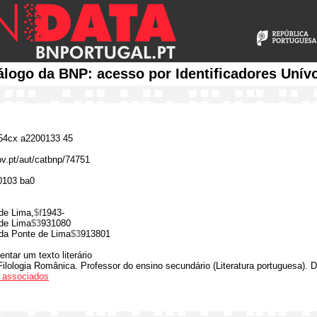
álogo da BNP: acesso por Identificadores Unív
4cx a2200133 45
ov.pt/aut/catbnp/74751
0103 ba0
de Lima,
$f
1943-
 de Lima
$3
931080
 da Ponte de Lima
$3
913801
ntar um texto literário
ilologia Românica. Professor do ensino secundário (Literatura portuguesa). 
os associados