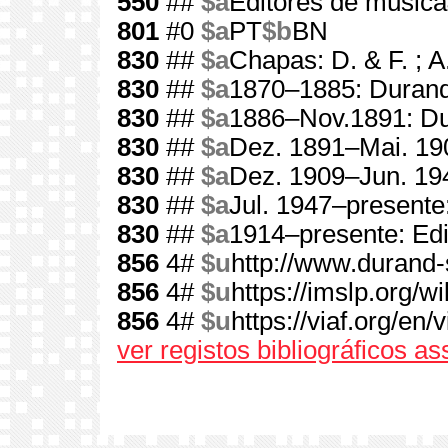
550
##
$a
Editores de música
801
#0
$a
PT
$b
BN
830
##
$a
Chapas: D. & F. ; A.
830
##
$a
1870–1885: Durand
830
##
$a
1886–Nov.1891: D
830
##
$a
Dez. 1891–Mai. 190
830
##
$a
Dez. 1909–Jun. 194
830
##
$a
Jul. 1947–presente
830
##
$a
1914–presente: Edi
856
4#
$u
http://www.durand-
856
4#
$u
https://imslp.org/
856
4#
$u
https://viaf.org/en
ver registos bibliográficos a