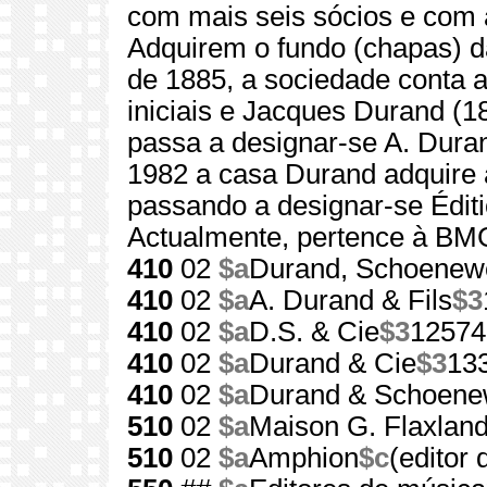
com mais seis sócios e com
Adquirem o fundo (chapas) da
de 1885, a sociedade conta 
iniciais e Jacques Durand (18
passa a designar-se A. Dura
1982 a casa Durand adquire 
passando a designar-se Édit
Actualmente, pertence à BM
410
02
$a
Durand, Schoenew
410
02
$a
A. Durand & Fils
$3
410
02
$a
D.S. & Cie
$3
12574
410
02
$a
Durand & Cie
$3
13
410
02
$a
Durand & Schoenew
510
02
$a
Maison G. Flaxlan
510
02
$a
Amphion
$c
(editor