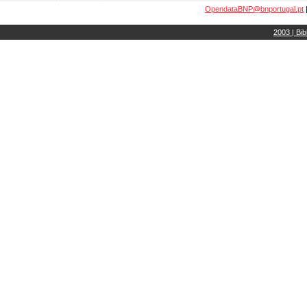
OpendataBNP@bnportugal.pt
2003 | Bib