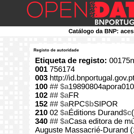
Catálogo da BNP: aces
Registo de autoridade
Etiqueta de registo:
00175n
001
756174
003
http://id.bnportugal.gov.
100
##
$a
19890804apora010
102
##
$a
FR
152
##
$a
RPC
$b
SIPOR
210
02
$a
Éditions Durand
$c
340
##
$a
Casa editora de m
Auguste Massacrié-Durand (