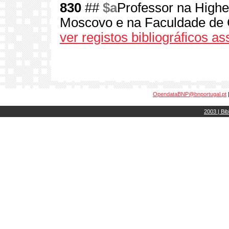
830
##
$a
Professor na High
Moscovo e na Faculdade de 
ver registos bibliográficos a
OpendataBNP@bnportugal.pt
2003 | Bib