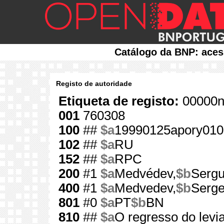
Catálogo da BNP: aces
Registo de autoridade
Etiqueta de registo:
00000n
001
760308
100
##
$a
19990125apory010
102
##
$a
RU
152
##
$a
RPC
200
#1
$a
Medvédev,
$b
Sergu
400
#1
$a
Medvedev,
$b
Serge
801
#0
$a
PT
$b
BN
810
##
$a
O regresso do levi