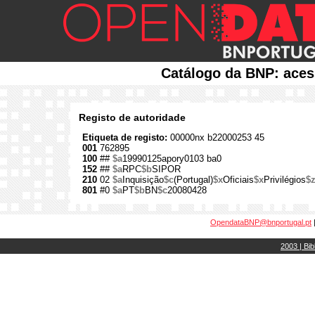
Catálogo da BNP: aces
Registo de autoridade
Etiqueta de registo:
00000nx b22000253 45
001
762895
100
##
$a
19990125apory0103 ba0
152
##
$a
RPC
$b
SIPOR
210
02
$a
Inquisição
$c
(Portugal)
$x
Oficiais
$x
Privilégios
$
801
#0
$a
PT
$b
BN
$c
20080428
OpendataBNP@bnportugal.pt
2003 | Bib