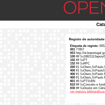
Cat
Registo de autoridade
Etiqueta de registo:
0052
001
77857
003
http://id.bnportugal.g
100
##
$a
19921113apory
102
##
$a
PT
152
##
$a
RPC
200
#1
$a
Otero,
$b
Paulo,
400
#1
$a
Otero,
$b
Paulo
$
400
#1
$a
Otero,
$b
Paulo 
400
#1
$a
Otero,
$b
Paulo 
801
#0
$a
PT
$b
BN
810
##
$a
Conceito e fund
830
##
$a
Doutor em Ciênc
ver registos bibliográfic