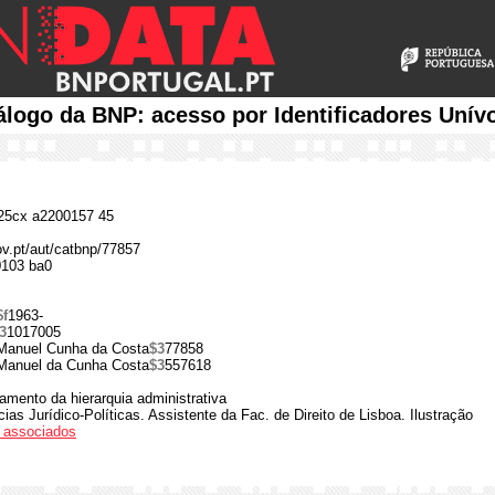
álogo da BNP: acesso por Identificadores Unív
5cx a2200157 45
ov.pt/aut/catbnp/77857
0103 ba0
$f
1963-
3
1017005
Manuel Cunha da Costa
$3
77858
Manuel da Cunha Costa
$3
557618
amento da hierarquia administrativa
ias Jurídico-Políticas. Assistente da Fac. de Direito de Lisboa. Ilustração
os associados