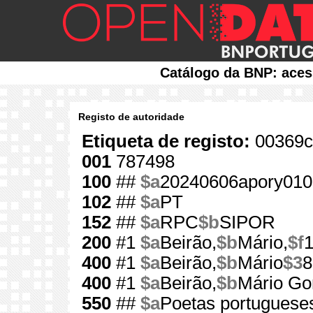
Catálogo da BNP: aces
Registo de autoridade
Etiqueta de registo:
00369c
001
787498
100
##
$a
20240606apory010
102
##
$a
PT
152
##
$a
RPC
$b
SIPOR
200
#1
$a
Beirão,
$b
Mário,
$f
400
#1
$a
Beirão,
$b
Mário
$3
8
400
#1
$a
Beirão,
$b
Mário Go
550
##
$a
Poetas portuguese