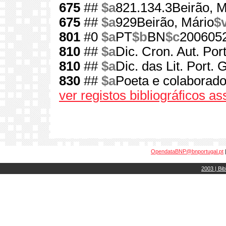
675
##
$a
821.134.3Beirão, M
675
##
$a
929Beirão, Mário
$
801
#0
$a
PT
$b
BN
$c
200605
810
##
$a
Dic. Cron. Aut. Port
810
##
$a
Dic. das Lit. Port. 
830
##
$a
Poeta e colaborador
ver registos bibliográficos a
OpendataBNP@bnportugal.pt
2003 | Bib