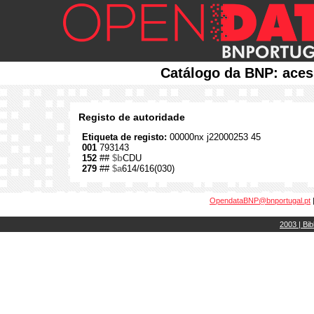
Catálogo da BNP: aces
Registo de autoridade
Etiqueta de registo:
00000nx j22000253 45
001
793143
152
##
$b
CDU
279
##
$a
614/616(030)
OpendataBNP@bnportugal.pt
2003 | Bib