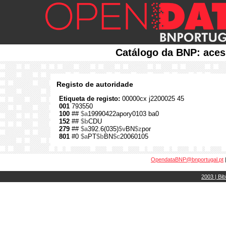
Catálogo da BNP: aces
Registo de autoridade
Etiqueta de registo:
00000cx j2200025 45
001
793550
100
##
$a
19990422apory0103 ba0
152
##
$b
CDU
279
##
$a
392.6(035)
$v
BN
$z
por
801
#0
$a
PT
$b
BN
$c
20060105
OpendataBNP@bnportugal.pt
2003 | Bib